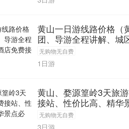
。一连三天，来看的人无数，但望望
走了。这天，忽然来了个瘸子。身背
黄山一日游线路价格（
团、导游全程讲解、城
．问小姣愿不愿意跟他走，小姣回答说
费接送）
无购物无自费
山里开采的石头全运到江边，就什么
1日游
来是八仙中的铁拐李。他挤出人群
黄山、婺源篁岭3天旅
来到百里外的大山，从背上拿下扇子
接站、性价比高、精华
走）
开出的石头就扇。石头竟都飞了起来
无购物无自费
。单福和三徒弟也被从山上扇到了造
3日游