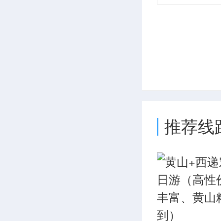
一女叫小
让她帮忙
么受得了
求，单福
忙，不久
推荐线
弟先后悄
了心，继
头只有一
牙，请人