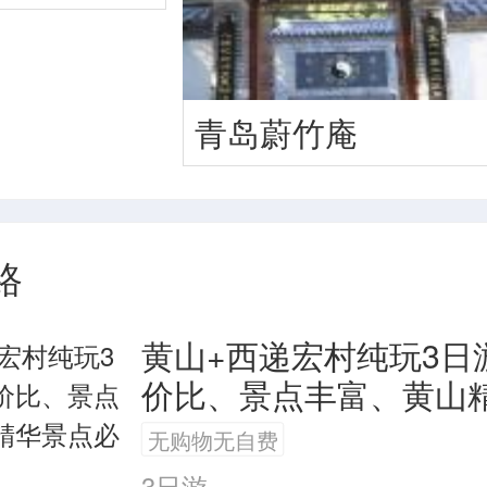
姣，长得聪明美丽，深知父亲的心思
。但那深山采石，百里运石的苦和累
青岛蔚竹庵
，所以单福就是不答应。小姣跪在地
没奈何，才含泪点头。他还把三个徒
就干起来了。但由于熬不过苦累，大
路
悄地溜了。只剩下单福和女儿、三徒
黄山+西递宏村纯玩3日
续咬牙苦干着。但好几年过去了，运
价比、景点丰富、黄山
小堆．这样累死苦死，桥也建不起来
必到）
无购物无自费
写了“捐身修桥”四个大字，插了个草
3日游