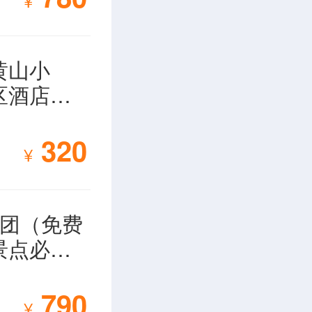
¥
滔滔的江
一把扇子，
黄山小
区酒店免
：“什么
时候踉你
320
¥
，腾云驾
游团（免费
，对着单福
景点必
，又纷纷都
790
桥工地。铁
¥