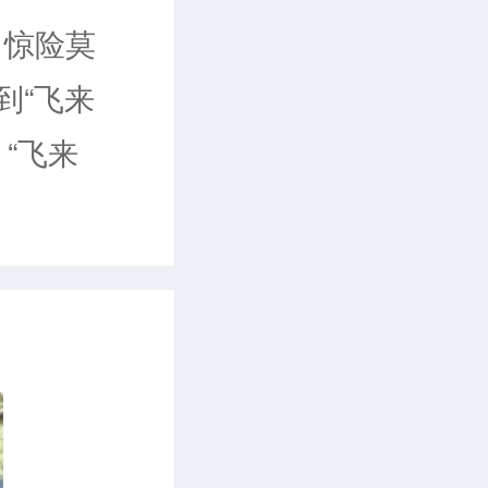
，惊险莫
到“飞来
“飞来
峰豁然分
的顽石就是
 关于奇石
传说。相
心愿想在自
他膝下只有