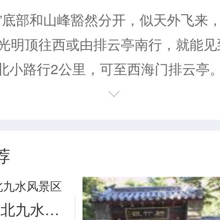
”底部和山峰豁然分开，似天外飞来
光明顶往西或由排云亭南行，就能见
北小路行2公里，可至西海门排云亭。
高12米、重600吨的巨石，底部和山
外飞来，故名。《红楼梦》中拍摄的
来石又名“飞来峰”，即“仙桃峰”。
荐
飞来”的，有个关于八仙之一铁拐李的
有个叫单福的石匠，一生造桥，毕生
青岛崂山北九水风景区
江上也造桥一座，但叹息没有帮手。