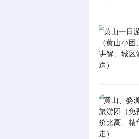
边石堆旁
水，就都
摘了草标
时候把大
走。”
这瘸子原
雾，很快
和三徒弟
落在江边