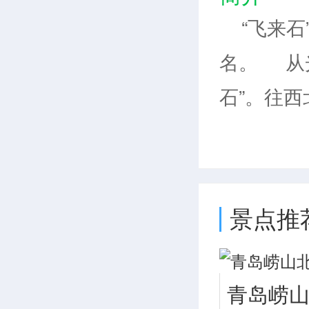
“飞来石
名。 从
石”。往西
石”是一块
开，似天
飞来石。飞
景点推
是如何“
传，宋代
己家乡的