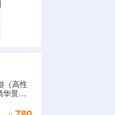
，恳求父亲
，小女子怎
上苦苦哀
弟找来邦
徒弟和二徒
弟为修桥铁
游（高性
到江边的石
精华景点
。小姣一咬
780
标，坐到江