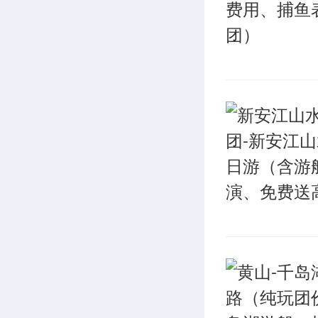
落、古民
美妙的山
沿江点缀着
村、新扬
农家乐景
叶、养蚕
游组织规
是太美了
专家吴必