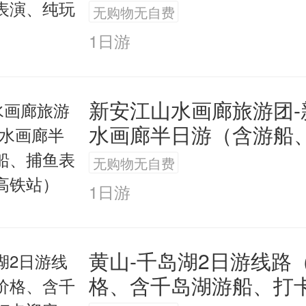
团）
无购物无自费
居交相辉映，是画里青山，水中乡村
1日游
水国画。
“千年古樟”、“三潭”枇杷、“三口蜜桔
新安江山水画廊旅游团-
民居、古老作坊、龙门瀑布、大川岛
水画廊半日游（含游船
演、免费送高铁站）
点，绵潭徽戏、鱼鹰捕鱼、采摘枇杷
无购物无自费
1日游
、榨油、磨豆浆等项目让游客流连忘
划专家昂瑞特先生游过新安江后大为赞
黄山-千岛湖2日游线路
！这才是真正的生态旅游！”北京大学
格、含千岛湖游船、打
虎先生评价：“新安江以中国独特的徽