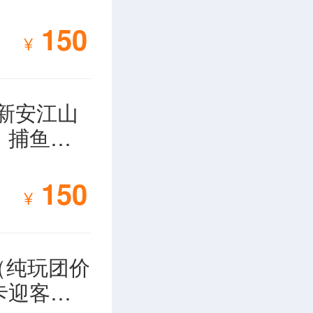
，构成一幅
150
¥
”、九砂古
新安江山
、凤凰岛及
、捕鱼表
、柑橘、茶
150
¥
返。世界旅
叹：“真
（纯玩团价
旅游规划
卡迎客
文化与自