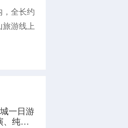
内，全长约
山旅游线上
亲河。曾是
塞的屏障，
通道，是连
新安江山水
古城一日游
、低山果、
演、纯玩
瓦的古村