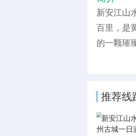
新安江山
百里，是
的一颗璀
新安江是
古徽州府
水却是开
推荐线
接苏州、
画廊两岸
水中鱼的