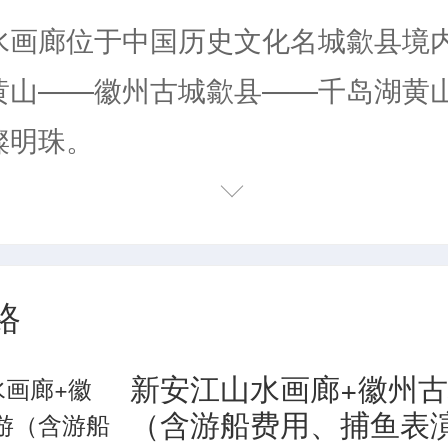
水画廊位于中国历史文化名城歙县境
黄山——徽州古城歙县——千岛湖黄
璨明珠。
古徽州文明的摇篮，是歙县人民的母
所在地的歙县地处皖南山区，山是闭
放的大门。新安江就是古徽商的黄金
路
杭州、扬州这些“天堂”之地的纽带。
新安江山水画廊+徽州
生态环境极佳，呈现高山林、山中茶
（含游船费用、捕鱼表
立体生态格局，与掩映其间的粉墙黛