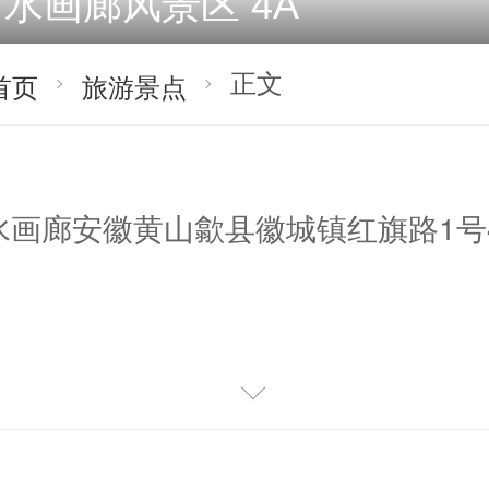
山水画廊风景区
4A
正文
首页
旅游景点
水画廊安徽黄山歙县徽城镇红旗路1号