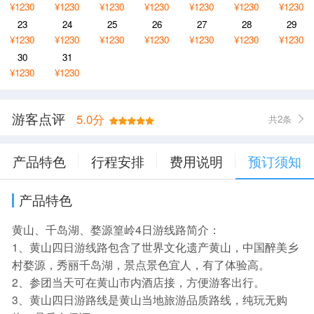
¥1230
¥1230
¥1230
¥1230
¥1230
¥1230
¥1230
23
24
25
26
27
28
29
¥1230
¥1230
¥1230
¥1230
¥1230
¥1230
¥1230
30
31
¥1230
¥1230
游客点评
5.0分
共2条
产品特色
行程安排
费用说明
预订须知
产品特色
黄山、千岛湖、婺源篁岭4日游线路简介：
1、黄山四日游线路包含了世界文化遗产黄山，中国醉美乡
村婺源，秀丽千岛湖，景点景色宜人，有了体验高。
2、参团当天可在黄山市内酒店接，方便游客出行。
3、黄山四日游路线是黄山当地旅游品质路线，纯玩无购