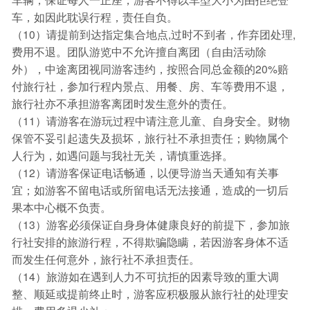
车，如因此耽误行程，责任自负。
（10）请提前到达指定集合地点,过时不到者，作弃团处理,
费用不退。团队游览中不允许擅自离团（自由活动除
外），中途离团视同游客违约，按照合同总金额的20%赔
付旅行社，参加行程内景点、用餐、房、车等费用不退，
旅行社亦不承担游客离团时发生意外的责任。
（11）请游客在游玩过程中请注意儿童、自身安全。财物
保管不妥引起遗失及损坏，旅行社不承担责任；购物属个
人行为，如遇问题与我社无关，请慎重选择。
（12）请游客保证电话畅通，以便导游当天通知有关事
宜；如游客不留电话或所留电话无法接通，造成的一切后
果本中心概不负责。
（13）游客必须保证自身身体健康良好的前提下，参加旅
行社安排的旅游行程，不得欺骗隐瞒，若因游客身体不适
而发生任何意外，旅行社不承担责任。
（14）旅游如在遇到人力不可抗拒的因素导致的重大调
整、顺延或提前终止时，游客应积极服从旅行社的处理安