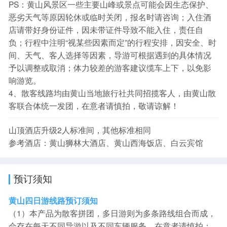
PS：黄山风景区一些主要山峰或景点可能会因生态保护、
恶劣天气等原因轮休或临时关闭，报名时请咨询；入住酒
店请带好身份证件，因未带证件导致不能入住，责任自
负；行程中注明“视某些因素而定”的行程安排，因安全、时
间、天气、客人选择等因素，导游可根据遇到的具体情况
予以调整或取消；体力较差的游客建议缆车上下，以免影
响游览。
4、散客线路均由黄山当地旅行社共同招揽客人，由黄山散
客联合体统一发团，在意者请慎拍，敬请谅解！
山顶酒店升级2人标准间，其他标准相同
参考酒店：黄山狮林大酒店、黄山西海饭店、白云宾馆
预订须知
黄山四日游线路预订须知
（1）本产品为散客拼团，多日游则为多条路线组合而成，
会存在每天不同导游以及不同车辆服务，在意者请慎拍；