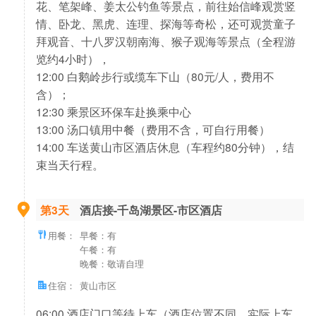
花、笔架峰、姜太公钓鱼等景点，前往始信峰观赏竖
情、卧龙、黑虎、连理、探海等奇松，还可观赏童子
拜观音、十八罗汉朝南海、猴子观海等景点（全程游
览约4小时），
12:00 白鹅岭步行或缆车下山（80元/人，费用不
含）；
12:30 乘景区环保车赴换乘中心
13:00 汤口镇用中餐（费用不含，可自行用餐）
14:00 车送黄山市区酒店休息（车程约80分钟），结
束当天行程。
第3天
酒店接-千岛湖景区-市区酒店
用餐：
早餐：有
午餐：有
晚餐：敬请自理
住宿：
黄山市区
06:00 酒店门口等待上车（酒店位置不同，实际上车