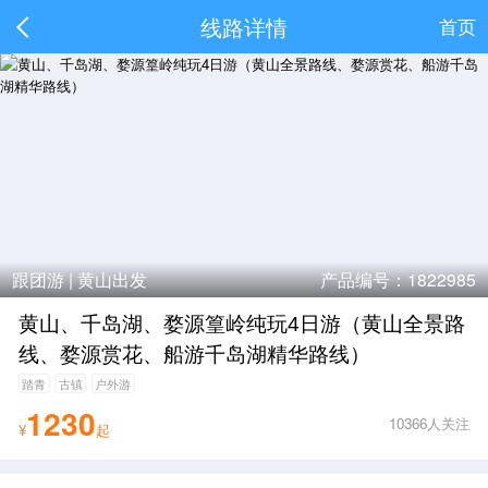
线路详情
首页
跟团游 |
黄山出发
产品编号：1822985
黄山、千岛湖、婺源篁岭纯玩4日游（黄山全景路
线、婺源赏花、船游千岛湖精华路线）
踏青
古镇
户外游
1230
10366人关注
¥
起