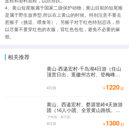
皮鞋和塑料底鞋，以防滑跌。
4、黄山短尾猴属于国家二级保护动物，黄山目前的短尾猴
是属于野生放养型.所以在上黄山的时候。特别注意不要去
惹猴子（挑逗、喂食等）。另猴子对于红色特别忌讳，所
以尽量不要穿红色的衣服，背红色包包，避免不必要的麻
烦。
相关推荐
黄山-西递宏村-千岛湖4日游（住山
顶赏日出、逛徽州古村、登梅峰岛
观千岛湖全景）
1220
4日游
¥
起
黄山、西递宏村、婺源篁岭4天旅游
团（16人小团、全景黄山路线、人
气景点大串联）
户外游
亲子游
1300
4日游
¥
起