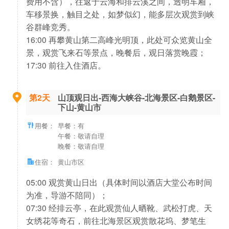
费用不含），往返于云海和排云溪之间，透明车厢，
车移景换，触目之处，如梦似幻，能多层次观赏到峡
谷群峰竞秀。
16:00 再攀黄山第二高峰光明顶，此处可众览黄山全
景，观赏飞来石等景点，晚餐后，观日落赏晚霞；
17:30 前往入住酒店。
第2天
山顶观日出-西海大峡谷-北海景区-白鹅景区-
下山-黄山市
用餐：
早餐：有
午餐：敬请自理
晚餐：敬请自理
住宿：
黄山市区
05:00 观赏黄山日出（具体时间以酒店大堂公布时间
为准，导游不陪同）；
07:30 经排云亭，在此观赏仙人晒靴、武松打虎、天
女绣花等奇石，前往北海景区观赏散花坞、梦笔生