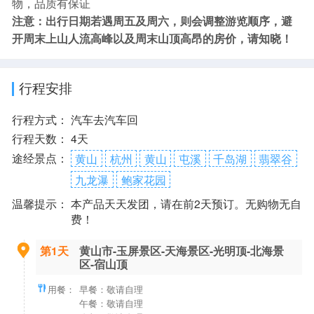
物，品质有保证
注意：出行日期若遇周五及周六，则会调整游览顺序，避
开周末上山人流高峰以及周末山顶高昂的房价，请知晓！
行程安排
行程方式：
汽车去汽车回
行程天数：
4天
途经景点：
黄山
杭州
黄山
屯溪
千岛湖
翡翠谷
九龙瀑
鲍家花园
温馨提示：
本产品天天发团，请在前2天预订。无购物无自
费！
第1天
黄山市-玉屏景区-天海景区-光明顶-北海景
区-宿山顶
用餐：
早餐：敬请自理
午餐：敬请自理