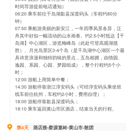
时间导游提前电话通知）
06:20 乘车前往千岛湖歙县深度码头（车程约80分
钟）
07:50 乘船游美丽的新安江，一年四季风景各异，泛
舟其中好似一幅流动的山水画卷。约2.5小时抵达【千
岛湖】中心湖区，游览梅峰岛（此处可登高观湖揽
胜）、月光岛景区3-4个岛（是千岛湖中心湖区一个最
具诗意浪漫和独特韵味的景点，五岛相拥，由情园、
逸园、系园、心园、梦园组成），整个行程约5个小
时；
12:00 游船上用简单中餐；
14:30 游船停靠浙江淳安码头（可经淳安码头乘坐班
线车前往杭州，车程约2小时，费用自理）；
18:00 游船停靠歙县深渡码头；
18:10 乘车返回黄山市区酒店，结束当天的行程。
第4天
酒店接-婺源篁岭-黄山市-散团