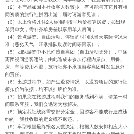
（2）本产品如因本社收客人数较少，有可能与其它具有相
同资质的旅行社拼团出游，届时请游客见谅；
（3）以上价格凡住2人标准间按平均价核算房费，如出现
单男单女，需补齐单房差以享用单人房间；
（4）景点游览、自由活动、停留的时间以当天实际情况为
准（恶劣天气、旺季排队耽误时间等因素）；
（5）团队游览中不允许擅自离团（自由活动除外），中途
离团视同游客违约，由此造成未参加行程内景点、用餐、
房、车等费用不退，旅行社亦不承担游客离团时发生意外
的责任。
（6）出游过程中，如产生退费情况，以退费项目的旅行社
折扣价为依据，均不以挂牌价为准。
（7）如果您在旅游过程对我们的服务感到不满，请第一时
间联系客服，我们会迅速为您解决。
（8）预定我社线路需交部分定金，因游客不能成行造成违
约的，我社收取的定金概不退还。。
（9）车型根据最终报名人数决定，根据人数安排相应大小
车辆，保证每人一正座，游客不得以车型大小为由拒绝登