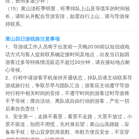
排，费用多退少补；
（15）黄山淡旺季明显，旺季排队上山及等缆车的时间较
长，请听从并配合导游安排，如需自行上山，请与导游保
持联系。
黄山四日游线路注意事项
1、导游或工作人员将于出发前一天晚20:00前以短信或电
话方式与客人提前联系确定接时间及地点，出发当日如因
游客过多等特殊情况延迟不超过20分钟，请在接站地点耐
心等候。
2、行程中请游客手机保持开通状态，掉队后请主动联系导
游或旅行社，争取尽早与团队汇合；游客应主动遵守导游
对行程中相关时间的安排，不遵守时间的游客过时导游将
不予等候；擅自活动、离队或自由行动的游客，产生一切
后果自负责任！
3、安全第一，走路不看景，看景不走路，大景不放过，小
景不留连，拍照不用慌，先对身后望；黄山山高路陡，应
备有手杖；登山宜穿防滑底鞋、布鞋方便且安全，不宜穿