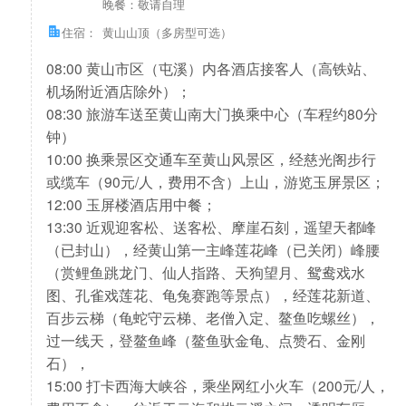
晚餐：敬请自理
住宿：
黄山山顶（多房型可选）
08:00 黄山市区（屯溪）内各酒店接客人（高铁站、
机场附近酒店除外）；
08:30 旅游车送至黄山南大门换乘中心（车程约80分
钟）
10:00 换乘景区交通车至黄山风景区，经慈光阁步行
或缆车（90元/人，费用不含）上山，游览玉屏景区；
12:00 玉屏楼酒店用中餐；
13:30 近观迎客松、送客松、摩崖石刻，遥望天都峰
（已封山），经黄山第一主峰莲花峰（已关闭）峰腰
（赏鲤鱼跳龙门、仙人指路、天狗望月、鸳鸯戏水
图、孔雀戏莲花、龟兔赛跑等景点），经莲花新道、
百步云梯（龟蛇守云梯、老僧入定、鳌鱼吃螺丝），
过一线天，登鳌鱼峰（鳌鱼驮金龟、点赞石、金刚
石），
15:00 打卡西海大峡谷，乘坐网红小火车（200元/人，