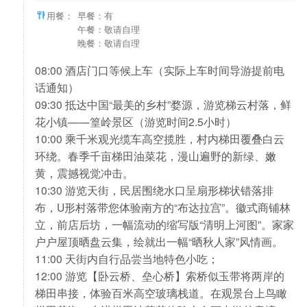
用餐：
早餐：有
午餐：敬请自理
晚餐：敬请自理
08:00 酒店门口等候上车（实际上车时间导游提前电
话通知）
09:30 抵达中国“最美的乡村”婺源，游览梯云村落，鲜
花小镇——篁岭景区（游览时间2.5小时）
10:00 乘千米观光缆车高空揽胜，村内梯田覆叠白云
环绕。春季千亩梯田油菜花，漫山遍野的新绿、嫩
黄，震撼视觉冲击。
10:30 游览天街，民居围绕水口呈扇形梯状错落排
布，U形村落带您体验南方的“布达拉宫”。徽式商铺林
立，前店后坊，一幅流动的缩写版“清明上河图”。家家
户户屋顶晒盘云集，绘就出一幅“晒秋人家”风情画。
11:00 天街内自行品尝当地特色小吃；
12:00 游览【卧云桥、垒心桥】索桥似玉带将两岸的
梯田串接，体验百米高空玻璃栈道。在观景台上鸟瞰