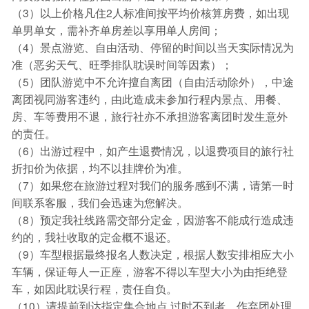
（3）以上价格凡住2人标准间按平均价核算房费，如出现
单男单女，需补齐单房差以享用单人房间；
（4）景点游览、自由活动、停留的时间以当天实际情况为
准（恶劣天气、旺季排队耽误时间等因素）；
（5）团队游览中不允许擅自离团（自由活动除外），中途
离团视同游客违约，由此造成未参加行程内景点、用餐、
房、车等费用不退，旅行社亦不承担游客离团时发生意外
的责任。
（6）出游过程中，如产生退费情况，以退费项目的旅行社
折扣价为依据，均不以挂牌价为准。
（7）如果您在旅游过程对我们的服务感到不满，请第一时
间联系客服，我们会迅速为您解决。
（8）预定我社线路需交部分定金，因游客不能成行造成违
约的，我社收取的定金概不退还。
（9）车型根据最终报名人数决定，根据人数安排相应大小
车辆，保证每人一正座，游客不得以车型大小为由拒绝登
车，如因此耽误行程，责任自负。
（10）请提前到达指定集合地点,过时不到者，作弃团处理,