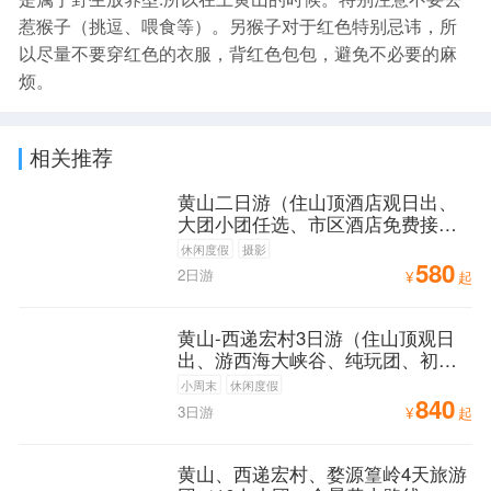
惹猴子（挑逗、喂食等）。另猴子对于红色特别忌讳，所
以尽量不要穿红色的衣服，背红色包包，避免不必要的麻
烦。
相关推荐
黄山二日游（住山顶酒店观日出、
大团小团任选、市区酒店免费接
送、送自助早餐）
休闲度假
摄影
580
2日游
¥
起
黄山-西递宏村3日游（住山顶观日
出、游西海大峡谷、纯玩团、初到
黄山必游路线）
小周末
休闲度假
840
3日游
¥
起
黄山、西递宏村、婺源篁岭4天旅游