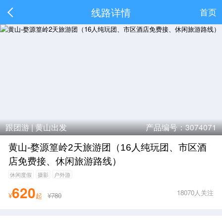
线路详情
首页
跟团游 |
黄山出发
产品编号：3074071
黄山-婺源篁岭2天旅游团（16人纯玩团、市区酒
店免费接、休闲旅游路线）
休闲度假
摄影
户外游
620
18070人关注
¥
起
¥780