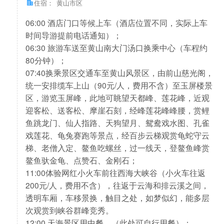
住宿：
黄山市区
06:00 酒店门口等候上车（酒店位置不同，实际上车
时间导游提前电话通知）；
06:30 旅游车送至黄山南大门汤口换乘中心（车程约
80分钟）；
07:40换乘景区交通车至黄山风景区，由前山慈光阁，
统一安排缆车上山（90元/人，费用不含）至玉屏楼景
区，游览玉屏峰，此地可眺望天都峰、莲花峰，近观
迎客松、送客松、摩崖石刻，经峰莲花峰峰腰，赏鲤
鱼跳龙门、仙人指路、天狗望月、鸳鸯戏水图、孔雀
戏莲花、龟兔赛跑等景点，经百步云梯观赏龟蛇守云
梯、老僧入定、鳌鱼吃螺丝，过一线天，登鳌鱼峰赏
鳌鱼驮金龟、点赞石、金刚石；
11:00体验网红小火车前往西海大峡谷（小火车往返
200元/人，费用不含），往返于云海和排云溪之间，
透明车厢，车移景换，触目之处，如梦似幻，能多层
次观赏到峡谷群峰竞秀。
12:00 天海景区用中餐。（此处可自行用餐）；