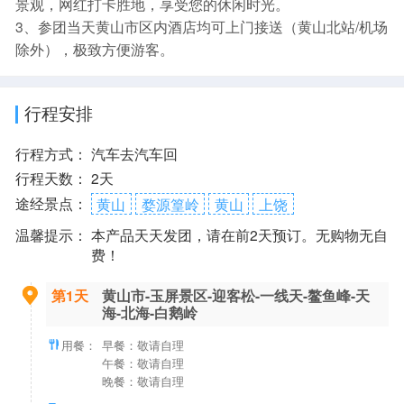
景观，网红打卡胜地，享受您的休闲时光。
3、参团当天黄山市区内酒店均可上门接送（黄山北站/机场
除外），极致方便游客。
行程安排
行程方式：
汽车去汽车回
行程天数：
2天
途经景点：
黄山
婺源篁岭
黄山
上饶
温馨提示：
本产品天天发团，请在前2天预订。无购物无自
费！
第1天
黄山市-玉屏景区-迎客松-一线天-鳌鱼峰-天
海-北海-白鹅岭
用餐：
早餐：敬请自理
午餐：敬请自理
晚餐：敬请自理