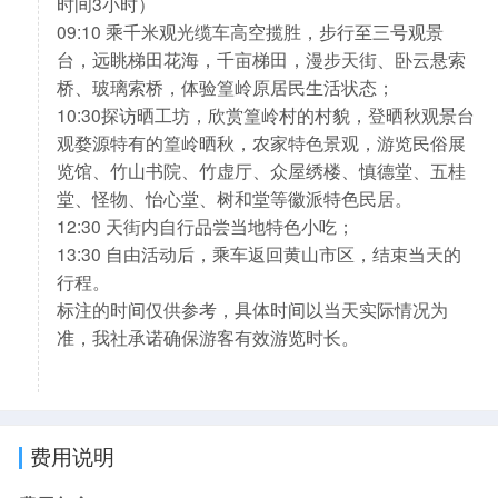
时间3小时）
09:10 乘千米观光缆车高空揽胜，步行至三号观景
台，远眺梯田花海，千亩梯田，漫步天街、卧云悬索
桥、玻璃索桥，体验篁岭原居民生活状态；
10:30探访晒工坊，欣赏篁岭村的村貌，登晒秋观景台
观婺源特有的篁岭晒秋，农家特色景观，游览民俗展
览馆、竹山书院、竹虚厅、众屋绣楼、慎德堂、五桂
堂、怪物、怡心堂、树和堂等徽派特色民居。
12:30 天街内自行品尝当地特色小吃；
13:30 自由活动后，乘车返回黄山市区，结束当天的
行程。
标注的时间仅供参考，具体时间以当天实际情况为
准，我社承诺确保游客有效游览时长。
费用说明