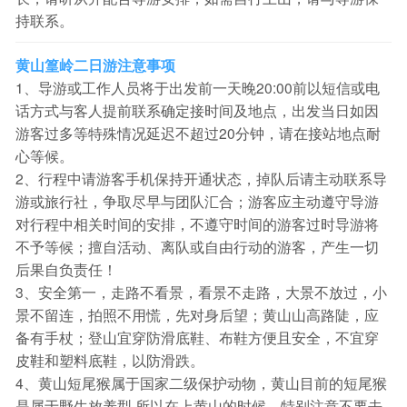
持联系。
黄山篁岭二日游注意事项
1、导游或工作人员将于出发前一天晚20:00前以短信或电
话方式与客人提前联系确定接时间及地点，出发当日如因
游客过多等特殊情况延迟不超过20分钟，请在接站地点耐
心等候。
2、行程中请游客手机保持开通状态，掉队后请主动联系导
游或旅行社，争取尽早与团队汇合；游客应主动遵守导游
对行程中相关时间的安排，不遵守时间的游客过时导游将
不予等候；擅自活动、离队或自由行动的游客，产生一切
后果自负责任！
3、安全第一，走路不看景，看景不走路，大景不放过，小
景不留连，拍照不用慌，先对身后望；黄山山高路陡，应
备有手杖；登山宜穿防滑底鞋、布鞋方便且安全，不宜穿
皮鞋和塑料底鞋，以防滑跌。
4、黄山短尾猴属于国家二级保护动物，黄山目前的短尾猴
是属于野生放养型.所以在上黄山的时候。特别注意不要去