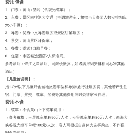
费用包含
1、门票：黄山+篁岭（含观光缆车）；
2、车费：景区间往返大交通（空调旅游车，根据当天参团人数安排相应
大小车辆）；
3、导游：优秀中文导游服务或景区讲解服务；
4、景交：黄山景区环保车；
5、餐费：赠送1自助早餐；
6、住宿：市区精选酒店2人标准间。
参考酒店：锦江之星酒店、同聚楼徽宴，如遇满房则安排相同标准其他
酒店）
【儿童价说明】：
指1.2米以下儿童只含当地旅游车位和导游/旅行社服务费，其他若产生住
宿、门票、景交、缆车、船费等其他费用届时烦请家长自理。
费用不含
1，缆车：不含黄山上下缆车费用；
（参考价格：玉屏缆车单程90元/人次，云谷缆车单程80元/人次，西海大
峡谷观光缆车单程100元/人次，客人可根据自身体力选择乘坐，不作强
制自费项目）