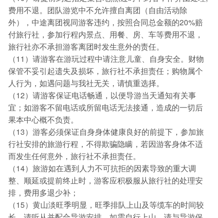
费用不退。团队游览中不允许擅自离团（自由活动除
外），中途离团视同游客违约，按照合同总金额的20%赔
付旅行社，参加行程内景点、用餐、房、车等费用不退，
旅行社亦不承担游客离团时发生意外的责任。
（11）请游客在游玩过程中请注意儿童、自身安全。财物
保管不妥引起遗失及损坏，旅行社不承担责任；购物属个
人行为，如遇问题与我社无关，请慎重选择。
（12）请游客保证电话畅通，以便导游当天通知有关事
宜；如游客不留电话或所留电话无法接通，造成的一切后
果本中心概不负责。
（13）游客必须保证自身身体健康良好的前提下，参加旅
行社安排的旅游行程，不得欺骗隐瞒，若因游客身体不适
而发生任何意外，旅行社不承担责任。
（14）旅游如在遇到人力不可抗拒的因素导致的重大调
整、顺延或提前终止时，游客应积极服从旅行社的处理安
排，费用多退少补；
（15）黄山淡旺季明显，旺季排队上山及等缆车的时间较
长，请听从并配合导游安排，如需自行上山，请与导游保