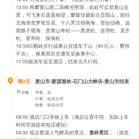
13:00 再攀黄山第二高峰光明顶，此处可众览黄山全
景，与飞来石遥遥相望，攀最佳摄影点贡阳山，前往
北海游览梦笔生花、十八罗汉朝南海，登始信峰、远
观猴子观海、赏黄山奇松——黑虎松、连理松、龙爪
松、竖琴松、探海松；
16:30白鹅岭步行或乘云谷缆车下山（80元/人，费用
不含），换乘景区交通车至换乘中心。
17:00旅游车送至酒店，结束当天行程。
第2天
黄山市-婺源篁岭-石门山大峡谷-黄山市结束
用餐：
早餐：有
午餐：敬请自理
晚餐：敬请自理
08:00 酒店门口等候上车（酒店位置不同，实际上车
时间导游提前电话通知）
09:30 抵达婺源人气醉高的景点，
篁岭景区
，（游览