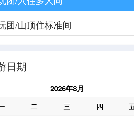
玩团/入住多人间
玩团/山顶住标准间
游日期
2026年8月
一
二
三
四