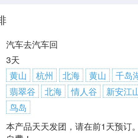
排
：
汽车去汽车回
：
3天
：
黄山
杭州
北海
黄山
千岛
翡翠谷
北海
情人谷
新安江
鸟岛
：
本产品天天发团，请在前1天预订