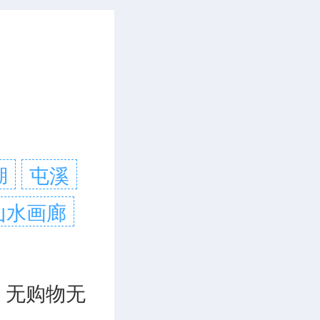
湖
屯溪
山水画廊
。无购物无