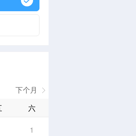
五
六
1