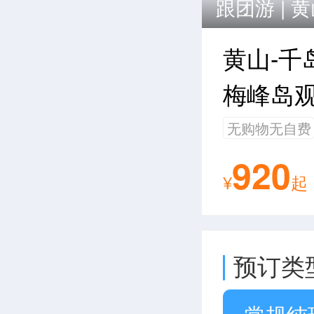
跟团游 |
黄
黄山-千
梅峰岛观
无购物无自费
920
¥
起
预订类