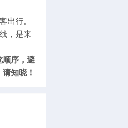
客出行。
线，是来
览顺序，避
，请知晓！