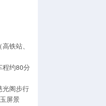
（高铁站、
车程约80分
慈光阁步行
览玉屏景