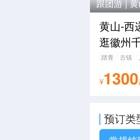
跟团游 |
黄
黄山-西
逛徽州
踏青
古镇
1300
¥
预订类