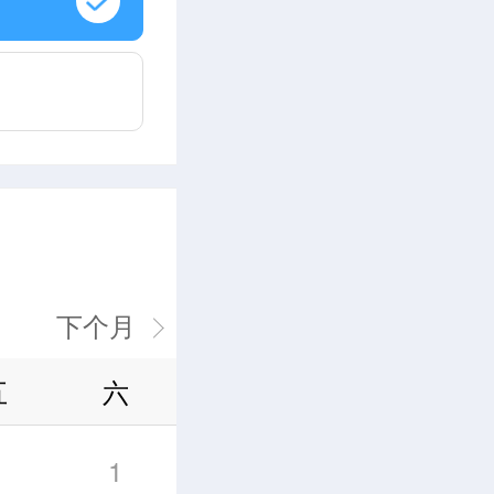
五
六
1