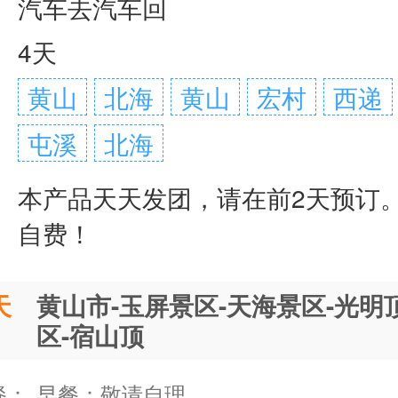
：
汽车去汽车回
：
4天
：
黄山
北海
黄山
宏村
西递
屯溪
北海
：
本产品天天发团，请在前2天预订
自费！
天
黄山市-玉屏景区-天海景区-光明
区-宿山顶
餐：
早餐：敬请自理