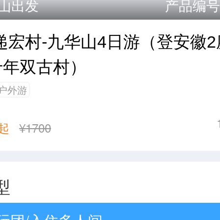
山出发
产品编号：
递宏村-九华山4日游（登安徽
千年双古村）
户外游
起
¥1700
型