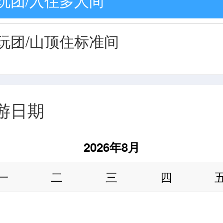
玩团/入住多人间
玩团/山顶住标准间
游日期
2026年8月
一
二
三
四