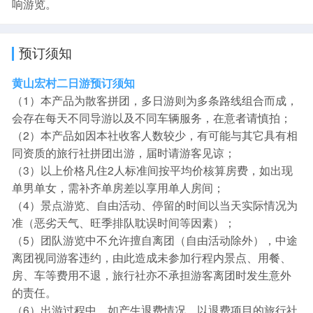
响游览。
预订须知
黄山宏村二日游预订须知
（1）本产品为散客拼团，多日游则为多条路线组合而成，
会存在每天不同导游以及不同车辆服务，在意者请慎拍；
（2）本产品如因本社收客人数较少，有可能与其它具有相
同资质的旅行社拼团出游，届时请游客见谅；
（3）以上价格凡住2人标准间按平均价核算房费，如出现
单男单女，需补齐单房差以享用单人房间；
（4）景点游览、自由活动、停留的时间以当天实际情况为
准（恶劣天气、旺季排队耽误时间等因素）；
（5）团队游览中不允许擅自离团（自由活动除外），中途
离团视同游客违约，由此造成未参加行程内景点、用餐、
房、车等费用不退，旅行社亦不承担游客离团时发生意外
的责任。
（6）出游过程中，如产生退费情况，以退费项目的旅行社