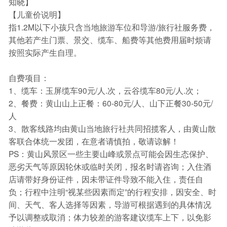
知晓】
【儿童价说明】
指1.2M以下小孩只含当地旅游车位和导游/旅行社服务费，
其他若产生门票、景交、缆车、船费等其他费用届时烦请
按照实际产生自理。
自费项目：
1、缆车：玉屏缆车90元/人.次，云谷缆车80元/人.次；
2、餐费：黄山山上正餐：60-80元/人、山下正餐30-50元/
人
3、散客线路均由黄山当地旅行社共同招揽客人，由黄山散
客联合体统一发团，在意者请慎拍，敬请谅解！
PS：黄山风景区一些主要山峰或景点可能会因生态保护、
恶劣天气等原因轮休或临时关闭，报名时请咨询；入住酒
店请带好身份证件，因未带证件导致不能入住，责任自
负；行程中注明“视某些因素而定”的行程安排，因安全、时
间、天气、客人选择等因素，导游可根据遇到的具体情况
予以调整或取消；体力较差的游客建议缆车上下，以免影