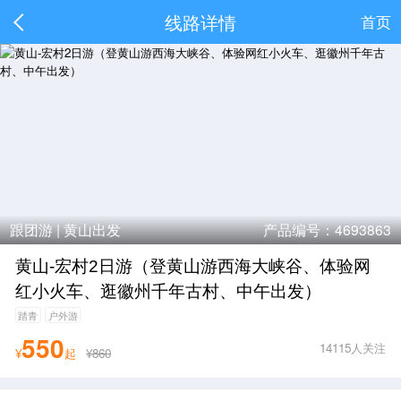
线路详情
首页
跟团游 |
黄山出发
产品编号：4693863
黄山-宏村2日游（登黄山游西海大峡谷、体验网
红小火车、逛徽州千年古村、中午出发）
踏青
户外游
550
14115人关注
¥
起
¥860