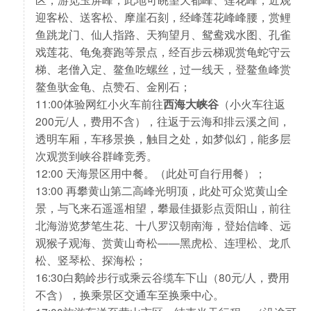
迎客松、送客松、摩崖石刻，经峰莲花峰峰腰，赏鲤
鱼跳龙门、仙人指路、天狗望月、鸳鸯戏水图、孔雀
戏莲花、龟兔赛跑等景点，经百步云梯观赏龟蛇守云
梯、老僧入定、鳌鱼吃螺丝，过一线天，登鳌鱼峰赏
鳌鱼驮金龟、点赞石、金刚石；
11:00体验网红小火车前往
西海大峡谷
（小火车往返
200元/人，费用不含），往返于云海和排云溪之间，
透明车厢，车移景换，触目之处，如梦似幻，能多层
次观赏到峡谷群峰竞秀。
12:00 天海景区用中餐。（此处可自行用餐）；
13:00 再攀黄山第二高峰光明顶，此处可众览黄山全
景，与飞来石遥遥相望，攀最佳摄影点贡阳山，前往
北海游览梦笔生花、十八罗汉朝南海，登始信峰、远
观猴子观海、赏黄山奇松——黑虎松、连理松、龙爪
松、竖琴松、探海松；
16:30白鹅岭步行或乘云谷缆车下山（80元/人，费用
不含），换乘景区交通车至换乘中心。