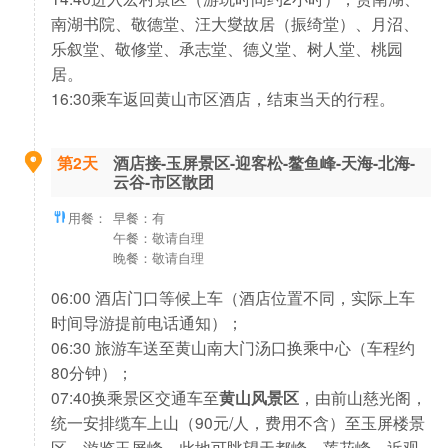
南湖书院、敬德堂、汪大燮故居（振绮堂）、月沼、
乐叙堂、敬修堂、承志堂、德义堂、树人堂、桃园
居。
16:30乘车返回黄山市区酒店，结束当天的行程。
第2天
酒店接-玉屏景区-迎客松-鳌鱼峰-天海-北海-
云谷-市区散团
用餐：
早餐：有
午餐：敬请自理
晚餐：敬请自理
06:00 酒店门口等候上车（酒店位置不同，实际上车
时间导游提前电话通知）；
06:30 旅游车送至黄山南大门汤口换乘中心（车程约
80分钟）；
07:40换乘景区交通车至
黄山风景区
，由前山慈光阁，
统一安排缆车上山（90元/人，费用不含）至玉屏楼景
区，游览玉屏峰，此地可眺望天都峰、莲花峰，近观