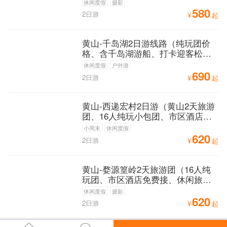
谷、大团小团任选
休闲度假
摄影
580
2日游
¥
起
黄山-千岛湖2日游线路（纯玩团价
格、含千岛湖游船、打卡迎客松、
梅峰岛）
休闲度假
户外游
690
2日游
¥
起
黄山-西递宏村2日游（黄山2天旅游
团、16人纯玩小包团、市区酒店可
免费接送）
小周末
休闲度假
620
2日游
¥
起
黄山-婺源篁岭2天旅游团（16人纯
玩团、市区酒店免费接、休闲旅游
路线）
休闲度假
摄影
620
2日游
¥
起