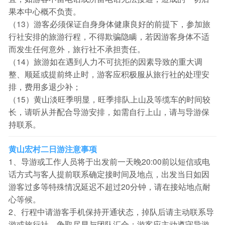
果本中心概不负责。
（13）游客必须保证自身身体健康良好的前提下，参加旅
行社安排的旅游行程，不得欺骗隐瞒，若因游客身体不适
而发生任何意外，旅行社不承担责任。
（14）旅游如在遇到人力不可抗拒的因素导致的重大调
整、顺延或提前终止时，游客应积极服从旅行社的处理安
排，费用多退少补；
（15）黄山淡旺季明显，旺季排队上山及等缆车的时间较
长，请听从并配合导游安排，如需自行上山，请与导游保
持联系。
黄山宏村二日游注意事项
1、导游或工作人员将于出发前一天晚20:00前以短信或电
话方式与客人提前联系确定接时间及地点，出发当日如因
游客过多等特殊情况延迟不超过20分钟，请在接站地点耐
心等候。
2、行程中请游客手机保持开通状态，掉队后请主动联系导
游或旅行社，争取尽早与团队汇合；游客应主动遵守导游