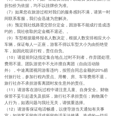
折扣价为依据，均不以挂牌价为准。
（7）如果您在旅游过程对我们的服务感到不满，请第一时
间联系客服，我们会迅速为您解决。
（8）预定我社线路需交部分定金，因游客不能成行造成违
约的，我社收取的定金概不退还。。
（9）车型根据最终报名人数决定，根据人数安排相应大小
车辆，保证每人一正座，游客不得以车型大小为由拒绝登
车，如因此耽误行程，责任自负。
（10）请提前到达指定集合地点,过时不到者，作弃团处理,
费用不退。团队游览中不允许擅自离团（自由活动除
外），中途离团视同游客违约，按照合同总金额的20%赔
付旅行社，参加行程内景点、用餐、房、车等费用不退，
旅行社亦不承担游客离团时发生意外的责任。
（11）请游客在游玩过程中请注意儿童、自身安全。财物
保管不妥引起遗失及损坏，旅行社不承担责任；购物属个
人行为，如遇问题与我社无关，请慎重选择。
（12）请游客保证电话畅通，以便导游当天通知有关事
宜；如游客不留电话或所留电话无法接通，造成的一切后