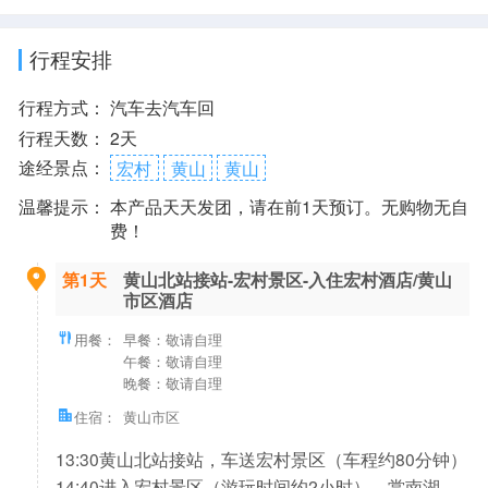
行程安排
行程方式：
汽车去汽车回
行程天数：
2天
途经景点：
宏村
黄山
黄山
温馨提示：
本产品天天发团，请在前1天预订。无购物无自
费！
第1天
黄山北站接站-宏村景区-入住宏村酒店/黄山
市区酒店
用餐：
早餐：敬请自理
午餐：敬请自理
晚餐：敬请自理
住宿：
黄山市区
13:30黄山北站接站，车送宏村景区（车程约80分钟）
14:40进入宏村景区（游玩时间约2小时），赏南湖、