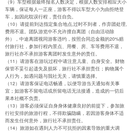
（9）车型根据最终报名人数决定，根据人数安排相应大小
车辆，保证每人一正座，游客不得以车型大小为由拒绝登
车，如因此耽误行程，责任自负。
（10）请提前到达指定集合地点,过时不到者，作弃团处理,
费用不退。团队游览中不允许擅自离团（自由活动除
外），中途离团视同游客违约，按照合同总金额的20%赔
付旅行社，参加行程内景点、用餐、房、车等费用不退，
旅行社亦不承担游客离团时发生意外的责任。
（11）请游客在游玩过程中请注意儿童、自身安全。财物
保管不妥引起遗失及损坏，旅行社不承担责任；购物属个
人行为，如遇问题与我社无关，请慎重选择。
（12）请游客保证电话畅通，以便导游当天通知有关事
宜；如游客不留电话或所留电话无法接通，造成的一切后
果本社概不负责。
（13）游客必须保证自身身体健康良好的前提下，参加旅
行社安排的旅游行程，不得欺骗隐瞒，若因游客身体不适
而发生任何意外，旅行社不承担责任。
（14）旅游如在遇到人力不可抗拒的因素导致的重大调