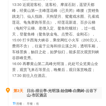
13:30 近观迎客松、送客松、摩崖石刻，遥望天都
峰，经黄山第一主峰莲花峰（已关闭）峰腰（赏鲤鱼
跳龙门、仙人指路、天狗望月、鸳鸯戏水图、孔雀戏
莲花、龟兔赛跑等景点），经莲花新道、百步云梯
（龟蛇守云梯、老僧入定、鳌鱼吃螺丝），过一线
天，登鳌鱼峰（鳌鱼驮金龟、点赞石、金刚石），
15:00 打卡西海大峡谷，乘坐网红小火车（200元/人，
费用不含），往返于云海和排云溪之间，透明车厢，
车移景换，触目之处，如梦似幻，能多层次观赏到峡
谷群峰竞秀。
16:00 再攀黄山第二高峰光明顶，此处可众览黄山全
景，观赏飞来石等景点，晚餐后，观日落赏晚霞；
17:30 前往入住酒店。
第3天
日出-排云亭-光明顶-始信峰-白鹅岭-云谷下
山-市区酒店
用餐：
早餐：有