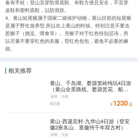
备有手杖；登山宜穿防滑底鞋、布鞋方便且安全，不宜穿
皮鞋和塑料底鞋，以防滑跌。
4、黄山短尾猴属于国家二级保护动物，黄山目前的短尾猴
是属于野生放养型.所以在上黄山的时候。特别注意不要去
惹猴子（挑逗、喂食等）。另猴子对于红色特别忌讳，所
以尽量不要穿红色的衣服，背红色包包，避免不必要的麻
烦。
相关推荐
黄山、千岛湖、婺源篁岭纯玩4日游
（黄山全景路线、婺源赏花、船游
千岛湖精华路线）
踏青
古镇
1230
4日游
¥
起
黄山-西递宏村-九华山4日游（登安
徽2座名山、逛徽州千年双古村）
踏青
古镇