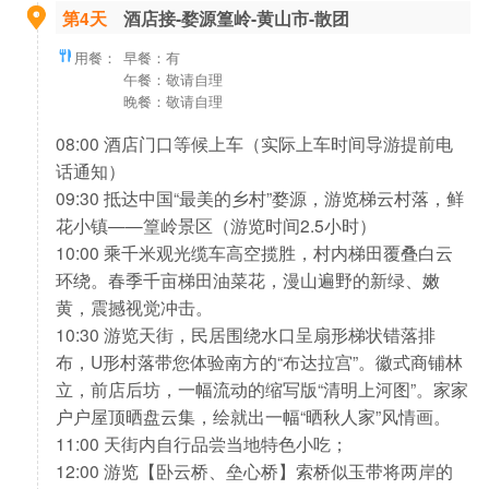
第4天
酒店接-婺源篁岭-黄山市-散团
用餐：
早餐：有
午餐：敬请自理
晚餐：敬请自理
08:00 酒店门口等候上车（实际上车时间导游提前电
话通知）
09:30 抵达中国“最美的乡村”婺源，游览梯云村落，鲜
花小镇——篁岭景区（游览时间2.5小时）
10:00 乘千米观光缆车高空揽胜，村内梯田覆叠白云
环绕。春季千亩梯田油菜花，漫山遍野的新绿、嫩
黄，震撼视觉冲击。
10:30 游览天街，民居围绕水口呈扇形梯状错落排
布，U形村落带您体验南方的“布达拉宫”。徽式商铺林
立，前店后坊，一幅流动的缩写版“清明上河图”。家家
户户屋顶晒盘云集，绘就出一幅“晒秋人家”风情画。
11:00 天街内自行品尝当地特色小吃；
12:00 游览【卧云桥、垒心桥】索桥似玉带将两岸的