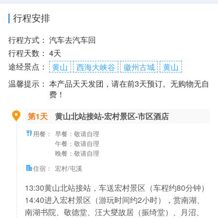
行程安排
行程方式：
汽车去汽车回
行程天数：
4天
途经景点：
黄山
西海大峡谷
徽州古城
黄山
温馨提示：
本产品天天发团，请在前3天预订。无购物无自
费！
第1天
黄山北站接站-宏村景区-市区酒店
用餐：
早餐：敬请自理
午餐：敬请自理
晚餐：敬请自理
住宿：
宏村/屯溪
13:30黄山北站接站，车送宏村景区（车程约80分钟）
14:40进入宏村景区（游玩时间约2小时），赏南湖、
南湖书院、敬德堂、汪大燮故居（振绮堂）、月沼、