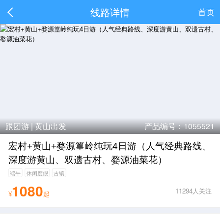
线路详情
首页
跟团游 |
黄山出发
产品编号：1055521
宏村+黄山+婺源篁岭纯玩4日游（人气经典路线、
深度游黄山、双遗古村、婺源油菜花）
端午
休闲度假
古镇
1080
11294人关注
¥
起