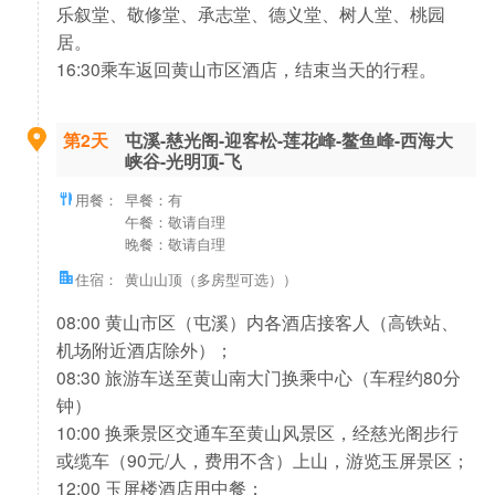
乐叙堂、敬修堂、承志堂、德义堂、树人堂、桃园
居。
16:30乘车返回黄山市区酒店，结束当天的行程。
第2天
屯溪-慈光阁-迎客松-莲花峰-鳌鱼峰-西海大
峡谷-光明顶-飞
用餐：
早餐：有
午餐：敬请自理
晚餐：敬请自理
住宿：
黄山山顶（多房型可选））
08:00 黄山市区（屯溪）内各酒店接客人（高铁站、
机场附近酒店除外）；
08:30 旅游车送至黄山南大门换乘中心（车程约80分
钟）
10:00 换乘景区交通车至黄山风景区，经慈光阁步行
或缆车（90元/人，费用不含）上山，游览玉屏景区；
12:00 玉屏楼酒店用中餐；