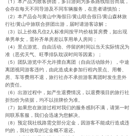
（1）本产品为散客拼团，多日游则为多条路线组合而成，
会存在每天不同导游及不同车辆服务，在意者请慎拍；
（2）本产品会与黄山中海假日/黄山联合假日/黄山森林旅
行社/黄山中旅联合拼团出游，届时请游客谅解；
（3）以上价格凡住2人标准间按平均价核算房费，如出现
单男单女，需补齐单房差以享用单人房间；
（4）景点游览、自由活动、停留的时间以当天实际情况为
准（恶劣天气、旺季排队耽误时间等因素）；
（5）团队游览中不允许擅自离团（自由活动除外），中途
离团视同游客违约，由此造成未参加行程内景点、用餐、
房、车等费用不退，旅行社亦不承担游客离团时发生意外
的责任。
（6）出游过程中，如产生退费情况，以退费项目的旅行社
折扣价为依据，均不以挂牌价为准。
（7）如果您在旅游过程对我们的服务感到不满，请第一时
间联系客服，我们会迅速为您解决。
（8）预定我社线路需交部分定金，因游客不能成行造成违
约的，我社收取的定金概不退还。