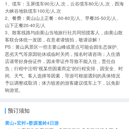
1、缆车：玉屏缆车90元/人.次，云谷缆车80元/人.次，西海
大峡谷地轨缆车100元/人.次
2、餐费：黄山山上正餐：60-80元/人、早餐35-50元/人、
山下正餐20-40元/人
3、散客线路均由黄山当地旅行社共同招揽客人，由黄山散
客联合体统一发团，在意者请慎拍，敬请谅解！
PS：黄山风景区一些主要山峰或景点可能会因生态保护、
恶劣天气等原因轮休或临时关闭，报名时请咨询；入住酒
店请带好身份证件，因未带证件导致不能入住，责任自
负；行程中注明“视某些因素而定”的行程安排，因安全、时
间、天气、客人选择等因素，导游可根据遇到的具体情况
予以调整或取消；体力较差的游客建议缆车上下，以免影
响游览。
预订须知
黄山+宏村+婺源篁岭4日游