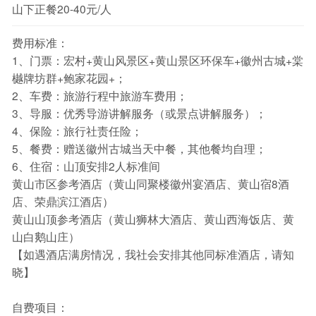
山下正餐20-40元/人
费用标准：
1、门票：宏村+黄山风景区+黄山景区环保车+徽州古城+棠
樾牌坊群+鲍家花园+；
2、车费：旅游行程中旅游车费用；
3、导服：优秀导游讲解服务（或景点讲解服务）；
4、保险：旅行社责任险；
5、餐费：赠送徽州古城当天中餐，其他餐均自理；
6、住宿：山顶安排2人标准间
黄山市区参考酒店（黄山同聚楼徽州宴酒店、黄山宿8酒
店、荣鼎滨江酒店）
黄山山顶参考酒店（黄山狮林大酒店、黄山西海饭店、黄
山白鹅山庄）
【如遇酒店满房情况，我社会安排其他同标准酒店，请知
晓】
自费项目：