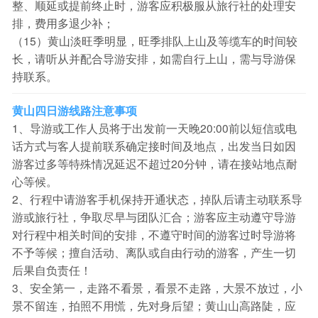
整、顺延或提前终止时，游客应积极服从旅行社的处理安
排，费用多退少补；
（15）黄山淡旺季明显，旺季排队上山及等缆车的时间较
长，请听从并配合导游安排，如需自行上山，需与导游保
持联系。
黄山四日游线路注意事项
1、导游或工作人员将于出发前一天晚20:00前以短信或电
话方式与客人提前联系确定接时间及地点，出发当日如因
游客过多等特殊情况延迟不超过20分钟，请在接站地点耐
心等候。
2、行程中请游客手机保持开通状态，掉队后请主动联系导
游或旅行社，争取尽早与团队汇合；游客应主动遵守导游
对行程中相关时间的安排，不遵守时间的游客过时导游将
不予等候；擅自活动、离队或自由行动的游客，产生一切
后果自负责任！
3、安全第一，走路不看景，看景不走路，大景不放过，小
景不留连，拍照不用慌，先对身后望；黄山山高路陡，应