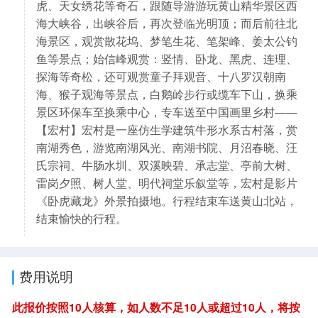
虎、天女绣花等奇石，跟随导游游玩黄山精华景区西
海大峡谷，出峡谷后，再次登临光明顶；而后前往北
海景区，观赏散花坞、梦笔生花、笔架峰、姜太公钓
鱼等景点；始信峰观赏：竖情、卧龙、黑虎、连理、
探海等奇松，还可观赏童子拜观音、十八罗汉朝南
海、猴子观海等景点，白鹅岭步行或缆车下山，换乘
景区环保车至换乘中心，专车送至中国画里乡村——
【宏村】宏村是一座仿生学建筑牛形水系古村落，赏
南湖秀色，游览南湖风光、南湖书院、月沼春晓、汪
氏宗祠、牛肠水圳、双溪映碧、承志堂、亭前大树、
雷岗夕照、树人堂、明代祠堂乐叙堂等，宏村是影片
《卧虎藏龙》外景拍摄地。行程结束车送黄山北站，
结束愉快的行程。
费用说明
此报价按照10人核算，如人数不足10人或超过10人，将按