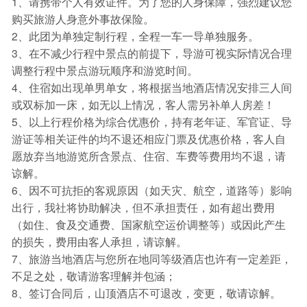
1、请携带个人有效证件。为了您的人身保障，强烈建议您
购买旅游人身意外事故保险。
2、此团为单独定制行程，全程一车一导单独服务。
3、在不减少行程中景点的前提下，导游可视实际情况合理
调整行程中景点游玩顺序和游览时间。
4、住宿如出现单男单女，将根据当地酒店情况安排三人间
或双标加一床，如无以上情况，客人需另补单人房差！
5、以上行程价格为综合优惠价，持有老年证、军官证、导
游证等相关证件的均不退还相应门票及优惠价格，客人自
愿放弃当地游览所含景点、住宿、车费等费用均不退，请
谅解。
6、因不可抗拒的客观原因（如天灾、航空，道路等）影响
出行，我社将协助解决，但不承担责任，如有超出费用
（如住、食及交通费、国家航空运价调整等）或因此产生
的损失，费用由客人承担，请谅解。
7、旅游当地酒店与您所在地同等级酒店也许有一定差距，
不足之处，敬请游客理解并包涵；
8、签订合同后，山顶酒店不可退改，变更，敬请谅解。