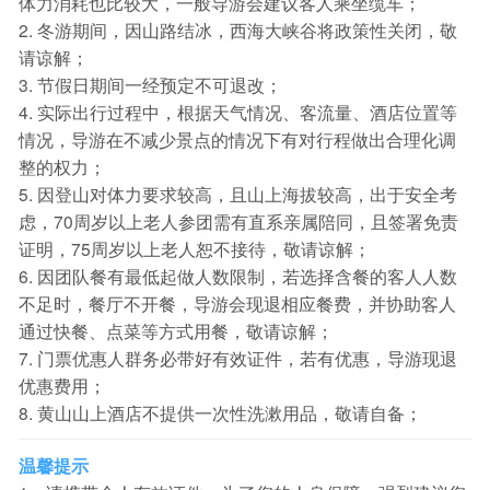
体力消耗也比较大，一般导游会建议客人乘坐缆车；
2. 冬游期间，因山路结冰，西海大峡谷将政策性关闭，敬
请谅解；
3. 节假日期间一经预定不可退改；
4. 实际出行过程中，根据天气情况、客流量、酒店位置等
情况，导游在不减少景点的情况下有对行程做出合理化调
整的权力；
5. 因登山对体力要求较高，且山上海拔较高，出于安全考
虑，70周岁以上老人参团需有直系亲属陪同，且签署免责
证明，75周岁以上老人恕不接待，敬请谅解；
6. 因团队餐有最低起做人数限制，若选择含餐的客人人数
不足时，餐厅不开餐，导游会现退相应餐费，并协助客人
通过快餐、点菜等方式用餐，敬请谅解；
7. 门票优惠人群务必带好有效证件，若有优惠，导游现退
优惠费用；
8. 黄山山上酒店不提供一次性洗漱用品，敬请自备；
温馨提示