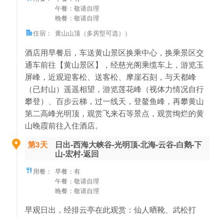
午餐：敬请自理
晚餐：敬请自理
住宿：
黄山山顶（多房型可选））
酒店用早餐后，车送黄山景区换乘中心，换乘景区交
通车前往【黄山景区】，经慈光阁乘缆车上，游览玉
屏峰，近观迎客松、送客松、摩崖石刻，与天都峰
（已封山）遥遥相望，游览莲花峰（视体力情况自行
攀登）、百步云梯，过一线天，登鳌鱼峰，再攀黄山
第二高峰光明顶，观赏飞来石等景点，观赏绚烂的黄
山晚霞前往入住酒店。
第3天
日出-西海大峡谷-光明顶-北海-云谷-白鹅-下
山-宏村-返回
用餐：
早餐：有
午餐：敬请自理
晚餐：敬请自理
早观日出，经排云亭在此观赏：仙人晒靴、武松打