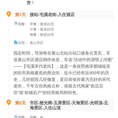
费！
第1天
接站-屯溪老街-入住酒店
用餐：
早餐：敬请自理
午餐：敬请自理
晚餐：敬请自理
住宿：
黄山市区
指定时间，导游将在黄山北站出站口接各位贵宾，车
送黄山市区酒店稍作休息，车送“活动中的清明上河图”
——【屯溪宋代老街】，这是一条按照南宋都城临安
的街市风格建造的商业街，迄今已经有近900年的历
史，几经损毁几经修复，是目前保存最为完好的宋代
老街，千年古街风格古朴，保留古代商家“前店后
坊”或“前铺后户”的经营格局和特色。
第2天
市区-慈光阁-玉屏景区-天海景区-光明顶-北
海景区-入住山顶
用餐：
早餐：有