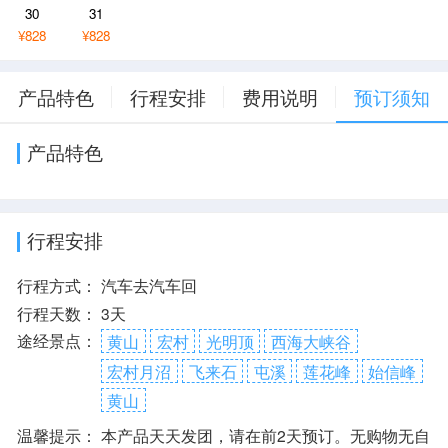
30
31
¥828
¥828
产品特色
行程安排
费用说明
预订须知
产品特色
行程安排
行程方式：
汽车去汽车回
行程天数：
3天
途经景点：
黄山
宏村
光明顶
西海大峡谷
宏村月沼
飞来石
屯溪
莲花峰
始信峰
黄山
温馨提示：
本产品天天发团，请在前2天预订。无购物无自