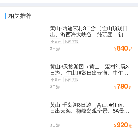
相关推荐
黄山-西递宏村3日游（住山顶观日
出、游西海大峡谷、纯玩团、初到
黄山必游路线）
小周末
休闲度假
840
3日游
¥
起
黄山3天旅游团（黄山、宏村纯玩3
日游、住山顶赏日出云海、中午发
团、高铁站可接）
小周末
休闲度假
780
3日游
¥
起
黄山-千岛湖3日游（含山顶住宿、
日出云海、梅峰岛观全景、5A景点
经典玩法）
920
3日游
¥
起