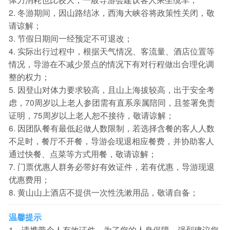
2. 冬游期间，因山路结冰，西海大峡谷将政策性关闭，敬
请谅解；
3. 节假日期间一经预定不可退改；
4. 实际出行过程中，根据天气情况、客流量、酒店位置等
情况，导游在不减少景点的情况下有对行程做出合理化调
整的权力；
5. 因登山对体力要求较高，且山上海拔较高，出于安全考
虑，70周岁以上老人参团需有直系亲属陪同，且签署免责
证明，75周岁以上老人恕不接待，敬请谅解；
6. 因团队餐有最低起做人数限制，若选择含餐的客人人数
不足时，餐厅不开餐，导游会现退相应餐费，并协助客人
通过快餐、点菜等方式用餐，敬请谅解；
7. 门票优惠人群务必带好有效证件，若有优惠，导游现退
优惠费用；
8. 黄山山上酒店不提供一次性洗漱用品，敬请自备；
温馨提示
1、请携带个人有效证件。为了您的人身保障，强烈建议您