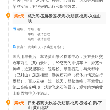
某些疾病，有很好的治疗和保健效果。
第2天
慈光阁-玉屏景区-天海-光明顶-北海-入住山
顶
用餐：
早餐：有
午餐：敬请自理
晚餐：敬请自理
住宿：
黄山山顶（多房型可选））
酒店用早餐后，车送黄山景区换乘中心，换乘景区交
通车前往【黄山景区】，经慈光阁乘缆车上，游览玉
屏峰，近观迎客松、送客松、摩崖石刻，与天都峰
（已封山）遥遥相望，游览莲花峰（视体力情况自行
攀登）、百步云梯，过一线天，登鳌鱼峰，再攀黄山
第二高峰光明顶，观赏飞来石等景点，观赏绚烂的黄
山晚霞前往入住酒店。
第3天
日出-西海大峡谷-光明顶-北海-云谷-白鹅-下
山-黄山北站