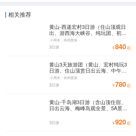
相关推荐
黄山-西递宏村3日游（住山顶观日
出、游西海大峡谷、纯玩团、初到
黄山必游路线）
小周末
休闲度假
840
3日游
¥
起
黄山3天旅游团（黄山、宏村纯玩3
日游、住山顶赏日出云海、中午发
团、高铁站可接）
小周末
休闲度假
780
3日游
¥
起
黄山-千岛湖3日游（含山顶住宿、
日出云海、梅峰岛观全景、5A景点
经典玩法）
920
3日游
¥
起