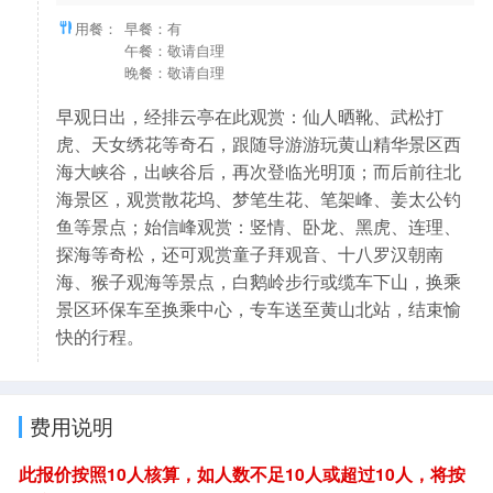
用餐：
早餐：有
午餐：敬请自理
晚餐：敬请自理
早观日出，经排云亭在此观赏：仙人晒靴、武松打
虎、天女绣花等奇石，跟随导游游玩黄山精华景区西
海大峡谷，出峡谷后，再次登临光明顶；而后前往北
海景区，观赏散花坞、梦笔生花、笔架峰、姜太公钓
鱼等景点；始信峰观赏：竖情、卧龙、黑虎、连理、
探海等奇松，还可观赏童子拜观音、十八罗汉朝南
海、猴子观海等景点，白鹅岭步行或缆车下山，换乘
景区环保车至换乘中心，专车送至黄山北站，结束愉
快的行程。
费用说明
此报价按照10人核算，如人数不足10人或超过10人，将按