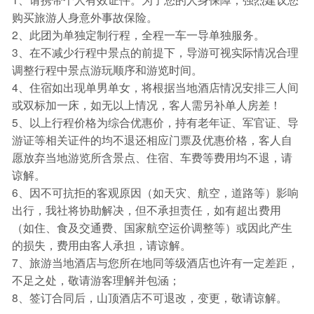
购买旅游人身意外事故保险。
2、此团为单独定制行程，全程一车一导单独服务。
3、在不减少行程中景点的前提下，导游可视实际情况合理
调整行程中景点游玩顺序和游览时间。
4、住宿如出现单男单女，将根据当地酒店情况安排三人间
或双标加一床，如无以上情况，客人需另补单人房差！
5、以上行程价格为综合优惠价，持有老年证、军官证、导
游证等相关证件的均不退还相应门票及优惠价格，客人自
愿放弃当地游览所含景点、住宿、车费等费用均不退，请
谅解。
6、因不可抗拒的客观原因（如天灾、航空，道路等）影响
出行，我社将协助解决，但不承担责任，如有超出费用
（如住、食及交通费、国家航空运价调整等）或因此产生
的损失，费用由客人承担，请谅解。
7、旅游当地酒店与您所在地同等级酒店也许有一定差距，
不足之处，敬请游客理解并包涵；
8、签订合同后，山顶酒店不可退改，变更，敬请谅解。