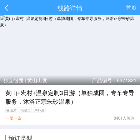
线路详情
首页
独立包团 |
黄山出发
产品编号：5371821
黄山+宏村+温泉定制3日游（单独成团，专车专导
服务，沐浴正宗朱砂温泉）
登山游
泡温泉
户外游
一团一议
8401人关注
预订类型