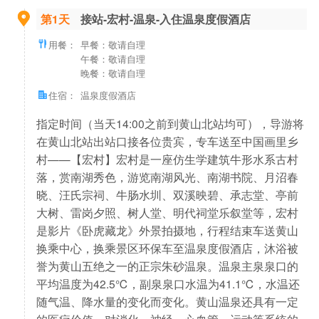
第1天
接站-宏村-温泉-入住温泉度假酒店
用餐：
早餐：敬请自理
午餐：敬请自理
晚餐：敬请自理
住宿：
温泉度假酒店
指定时间（当天14:00之前到黄山北站均可），导游将
在黄山北站出站口接各位贵宾，专车送至中国画里乡
村——【宏村】宏村是一座仿生学建筑牛形水系古村
落，赏南湖秀色，游览南湖风光、南湖书院、月沼春
晓、汪氏宗祠、牛肠水圳、双溪映碧、承志堂、亭前
大树、雷岗夕照、树人堂、明代祠堂乐叙堂等，宏村
是影片《卧虎藏龙》外景拍摄地，行程结束车送黄山
换乘中心，换乘景区环保车至温泉度假酒店，沐浴被
誉为黄山五绝之一的正宗朱砂温泉。温泉主泉泉口的
平均温度为42.5℃，副泉泉口水温为41.1℃，水温还
随气温、降水量的变化而变化。黄山温泉还具有一定
的医疗价值，对消化、神经、心血管、运动等系统的